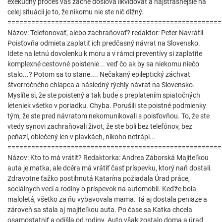
exekučný proces vás začne doslova likvidovať a najstrašnejšie na
celej situácii je to, že nikomu nie ste nič dlžný.
======================================================
Názov: Telefonovať, alebo zachraňovať? redaktor: Peter Navrátil
Poisťovňa odmieta zaplatiť ich predčasný návrat na Slovensko.
Idete na letnú dovolenku k moru a v rámci preventívy si zaplatíte
komplexné cestovné poistenie... veď čo ak by sa niekomu niečo
stalo...? Potom sa to stane.... Nečakaný epileptický záchvat
štvorročného chlapca a následný rýchly návrat na Slovensko.
Myslíte si, že ste poistený a tak bude s preplatením spiatočných
leteniek všetko v poriadku. Chyba. Porušili ste poistné podmienky
tým, že ste pred návratom nekomunikovali s poisťovňou. To, že ste
vtedy synovi zachraňovali život, že ste boli bez telefónov, bez
peňazí, oblečený len v plavkách, nikoho netrápi...
======================================================
Názov: Kto to má vrátiť? Redaktorka: Andrea Záborská Majiteľkou
auta je matka, ale dcéra má vrátiť časť príspevku, ktorý naň dostali.
Zdravotne ťažko postihnutá Katarína požiadala Úrad práce,
sociálnych vecí a rodiny o príspevok na automobil. Keďže bola
maloletá, všetko za ňu vybavovala mama. Tá aj dostala peniaze a
zároveň sa stala aj majiteľkou auta. Po čase sa Katka chcela
osamostatniť a odišla od rodiny. Auto však zostalo doma a úrad