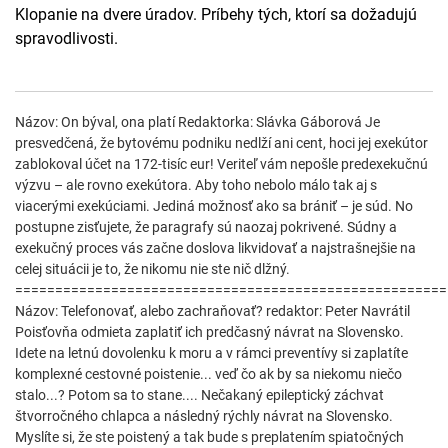
Klopanie na dvere úradov. Príbehy tých, ktorí sa dožadujú
spravodlivosti.
Názov: On býval, ona platí Redaktorka: Slávka Gáborová Je
presvedčená, že bytovému podniku nedlží ani cent, hoci jej exekútor
zablokoval účet na 172-tisíc eur! Veriteľ vám nepošle predexekučnú
výzvu – ale rovno exekútora. Aby toho nebolo málo tak aj s
viacerými exekúciami. Jediná možnosť ako sa brániť – je súd. No
postupne zisťujete, že paragrafy sú naozaj pokrivené. Súdny a
exekučný proces vás začne doslova likvidovať a najstrašnejšie na
celej situácii je to, že nikomu nie ste nič dlžný.
======================================================
Názov: Telefonovať, alebo zachraňovať? redaktor: Peter Navrátil
Poisťovňa odmieta zaplatiť ich predčasný návrat na Slovensko.
Idete na letnú dovolenku k moru a v rámci preventívy si zaplatíte
komplexné cestovné poistenie... veď čo ak by sa niekomu niečo
stalo...? Potom sa to stane.... Nečakaný epileptický záchvat
štvorročného chlapca a následný rýchly návrat na Slovensko.
Myslíte si, že ste poistený a tak bude s preplatením spiatočných