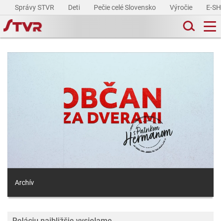
Správy STVR
Deti
Pečie celé Slovensko
Výročie
E-S
Archív
Reláciu najbližšie vysielame