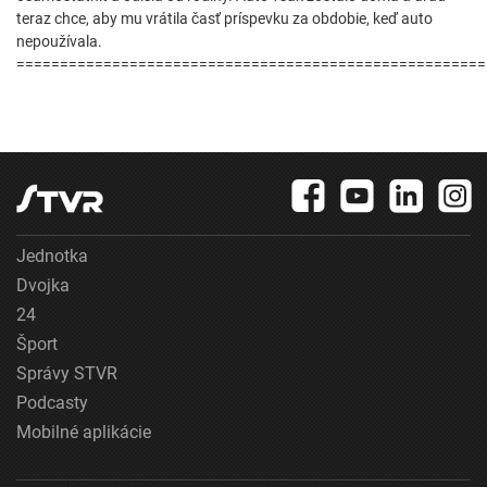
teraz chce, aby mu vrátila časť príspevku za obdobie, keď auto
nepoužívala.
======================================================
Jednotka
Dvojka
24
Šport
Správy STVR
Podcasty
Mobilné aplikácie