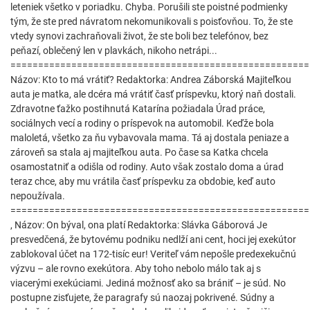
leteniek všetko v poriadku. Chyba. Porušili ste poistné podmienky
tým, že ste pred návratom nekomunikovali s poisťovňou. To, že ste
vtedy synovi zachraňovali život, že ste boli bez telefónov, bez
peňazí, oblečený len v plavkách, nikoho netrápi...
======================================================
Názov: Kto to má vrátiť? Redaktorka: Andrea Záborská Majiteľkou
auta je matka, ale dcéra má vrátiť časť príspevku, ktorý naň dostali.
Zdravotne ťažko postihnutá Katarína požiadala Úrad práce,
sociálnych vecí a rodiny o príspevok na automobil. Keďže bola
maloletá, všetko za ňu vybavovala mama. Tá aj dostala peniaze a
zároveň sa stala aj majiteľkou auta. Po čase sa Katka chcela
osamostatniť a odišla od rodiny. Auto však zostalo doma a úrad
teraz chce, aby mu vrátila časť príspevku za obdobie, keď auto
nepoužívala.
======================================================
, Názov: On býval, ona platí Redaktorka: Slávka Gáborová Je
presvedčená, že bytovému podniku nedlží ani cent, hoci jej exekútor
zablokoval účet na 172-tisíc eur! Veriteľ vám nepošle predexekučnú
výzvu – ale rovno exekútora. Aby toho nebolo málo tak aj s
viacerými exekúciami. Jediná možnosť ako sa brániť – je súd. No
postupne zisťujete, že paragrafy sú naozaj pokrivené. Súdny a