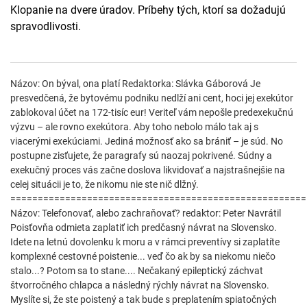
Klopanie na dvere úradov. Príbehy tých, ktorí sa dožadujú
spravodlivosti.
Názov: On býval, ona platí Redaktorka: Slávka Gáborová Je
presvedčená, že bytovému podniku nedlží ani cent, hoci jej exekútor
zablokoval účet na 172-tisíc eur! Veriteľ vám nepošle predexekučnú
výzvu – ale rovno exekútora. Aby toho nebolo málo tak aj s
viacerými exekúciami. Jediná možnosť ako sa brániť – je súd. No
postupne zisťujete, že paragrafy sú naozaj pokrivené. Súdny a
exekučný proces vás začne doslova likvidovať a najstrašnejšie na
celej situácii je to, že nikomu nie ste nič dlžný.
======================================================
Názov: Telefonovať, alebo zachraňovať? redaktor: Peter Navrátil
Poisťovňa odmieta zaplatiť ich predčasný návrat na Slovensko.
Idete na letnú dovolenku k moru a v rámci preventívy si zaplatíte
komplexné cestovné poistenie... veď čo ak by sa niekomu niečo
stalo...? Potom sa to stane.... Nečakaný epileptický záchvat
štvorročného chlapca a následný rýchly návrat na Slovensko.
Myslíte si, že ste poistený a tak bude s preplatením spiatočných