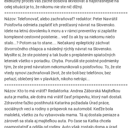
exekučný proces vás začne doslova likvidovať a najstrašnejšie na
celej situácii je to, že nikomu nie ste nič dlžný.
======================================================
Názov: Telefonovať, alebo zachraňovať? redaktor: Peter Navrátil
Poisťovňa odmieta zaplatiť ich predčasný návrat na Slovensko.
Idete na letnú dovolenku k moru a v rámci preventívy si zaplatíte
komplexné cestovné poistenie... veď čo ak by sa niekomu niečo
stalo...? Potom sa to stane.... Nečakaný epileptický záchvat
štvorročného chlapca a následný rýchly návrat na Slovensko.
Myslíte si, že ste poistený a tak bude s preplatením spiatočných
leteniek všetko v poriadku. Chyba. Porušili ste poistné podmienky
tým, že ste pred návratom nekomunikovali s poisťovňou. To, že ste
vtedy synovi zachraňovali život, že ste boli bez telefónov, bez
peňazí, oblečený len v plavkách, nikoho netrápi...
======================================================
Názov: Kto to má vrátiť? Redaktorka: Andrea Záborská Majiteľkou
auta je matka, ale dcéra má vrátiť časť príspevku, ktorý naň dostali.
Zdravotne ťažko postihnutá Katarína požiadala Úrad práce,
sociálnych vecí a rodiny o príspevok na automobil. Keďže bola
maloletá, všetko za ňu vybavovala mama. Tá aj dostala peniaze a
zároveň sa stala aj majiteľkou auta. Po čase sa Katka chcela
osamostatniť a odišla od rodiny. Auto však zostalo doma a úrad