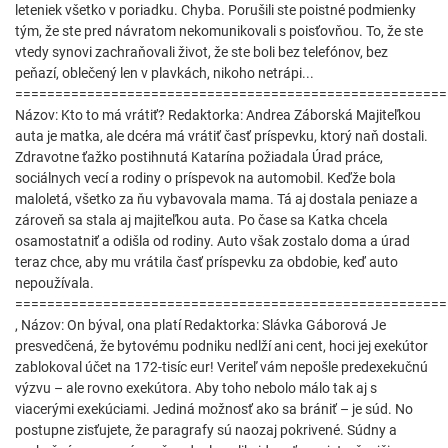
leteniek všetko v poriadku. Chyba. Porušili ste poistné podmienky
tým, že ste pred návratom nekomunikovali s poisťovňou. To, že ste
vtedy synovi zachraňovali život, že ste boli bez telefónov, bez
peňazí, oblečený len v plavkách, nikoho netrápi...
======================================================
Názov: Kto to má vrátiť? Redaktorka: Andrea Záborská Majiteľkou
auta je matka, ale dcéra má vrátiť časť príspevku, ktorý naň dostali.
Zdravotne ťažko postihnutá Katarína požiadala Úrad práce,
sociálnych vecí a rodiny o príspevok na automobil. Keďže bola
maloletá, všetko za ňu vybavovala mama. Tá aj dostala peniaze a
zároveň sa stala aj majiteľkou auta. Po čase sa Katka chcela
osamostatniť a odišla od rodiny. Auto však zostalo doma a úrad
teraz chce, aby mu vrátila časť príspevku za obdobie, keď auto
nepoužívala.
======================================================
, Názov: On býval, ona platí Redaktorka: Slávka Gáborová Je
presvedčená, že bytovému podniku nedlží ani cent, hoci jej exekútor
zablokoval účet na 172-tisíc eur! Veriteľ vám nepošle predexekučnú
výzvu – ale rovno exekútora. Aby toho nebolo málo tak aj s
viacerými exekúciami. Jediná možnosť ako sa brániť – je súd. No
postupne zisťujete, že paragrafy sú naozaj pokrivené. Súdny a