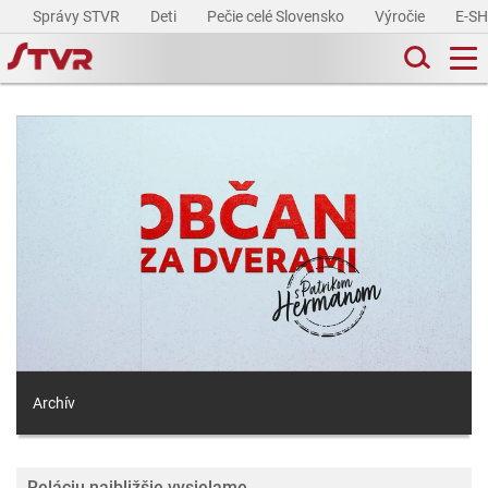
Správy STVR
Deti
Pečie celé Slovensko
Výročie
E-S
Archív
Reláciu najbližšie vysielame