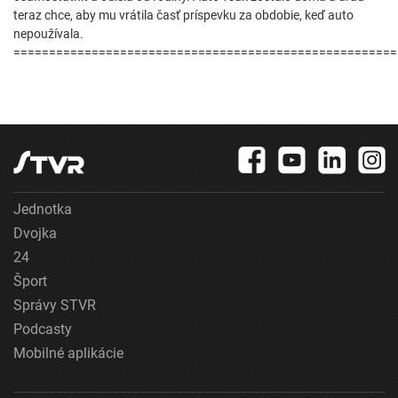
teraz chce, aby mu vrátila časť príspevku za obdobie, keď auto
nepoužívala.
======================================================
Jednotka
Dvojka
24
Šport
Správy STVR
Podcasty
Mobilné aplikácie