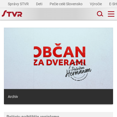
Správy STVR
Deti
Pečie celé Slovensko
Výročie
E-S
Archív
Reláciu najbližšie vysielame