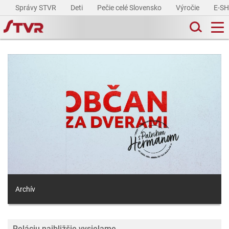
Správy STVR
Deti
Pečie celé Slovensko
Výročie
E-S
Archív
Reláciu najbližšie vysielame