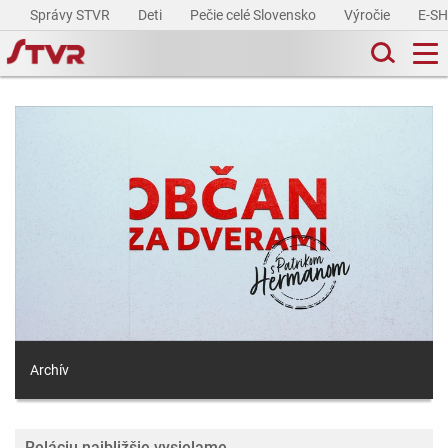
Správy STVR
Deti
Pečie celé Slovensko
Výročie
E-S
Archív
Reláciu najbližšie vysielame