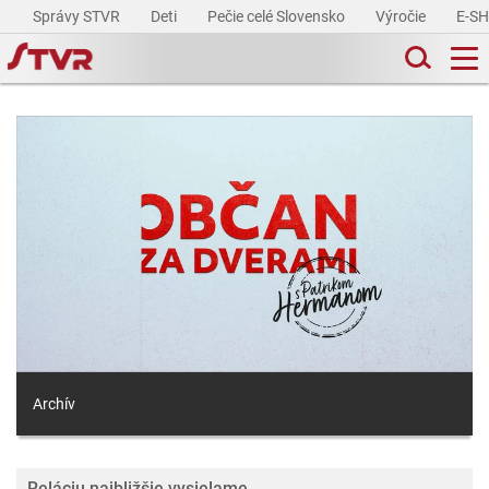
Správy STVR
Deti
Pečie celé Slovensko
Výročie
E-S
Archív
Reláciu najbližšie vysielame