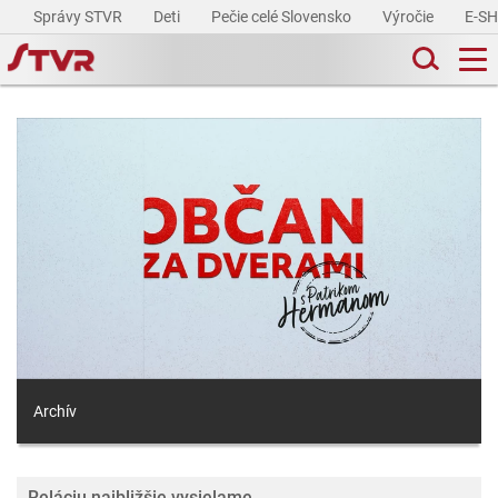
Správy STVR
Deti
Pečie celé Slovensko
Výročie
E-S
Archív
Reláciu najbližšie vysielame