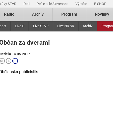
právy STVR
Deti
Pečie celé Slovensko
Výročie
E-SHOP
Rádio
Archív
Program
Novinky
port
Live O
Live STVR
Live NR SR
Archív
Progr
Občan za dverami
Nedeľa 14.05.2017
Občianska publicistika