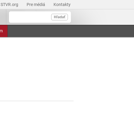
STVR.org
Pre médiá
Kontakty
Hľadať
am