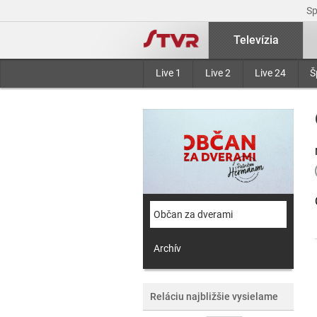
S
Televízia
Live 1
Live 2
Live 24
Š
Občan za dverami
Archív
Reláciu najbližšie vysielame