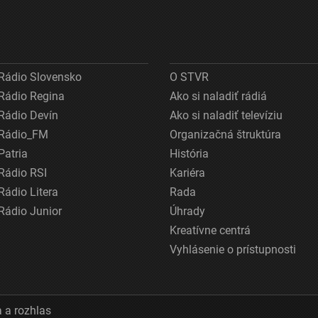
Rádio Slovensko
O STVR
Rádio Regina
Ako si naladiť rádiá
Rádio Devín
Ako si naladiť televíziu
Rádio_FM
Organizačná štruktúra
Patria
História
Rádio RSI
Kariéra
Rádio Litera
Rada
Rádio Junior
Úhrady
Kreatívne centrá
Vyhlásenie o prístupnosti
 a rozhlas