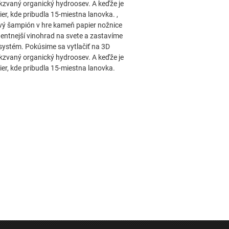
akzvaný organický hydroosev. A keďže je
r, kde pribudla 15-miestna lanovka. ,
nový šampión v hre kameň papier nožnice
gentnejší vinohrad na svete a zastavíme
ý systém. Pokúsime sa vytlačiť na 3D
akzvaný organický hydroosev. A keďže je
er, kde pribudla 15-miestna lanovka.