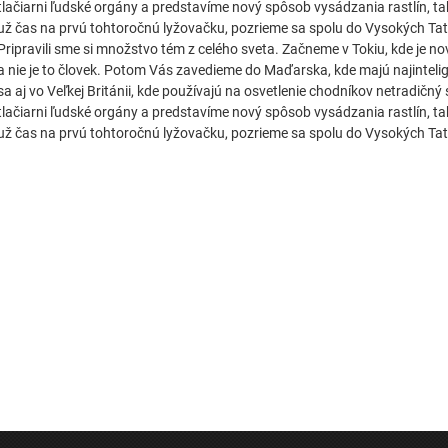
tlačiarni ľudské orgány a predstavíme nový spôsob vysádzania rastlín, t
už čas na prvú tohtoročnú lyžovačku, pozrieme sa spolu do Vysokých Tatie
Pripravili sme si množstvo tém z celého sveta. Začneme v Tokiu, kde je 
a nie je to človek. Potom Vás zavedieme do Maďarska, kde majú najinteli
sa aj vo Veľkej Británii, kde používajú na osvetlenie chodníkov netradičn
tlačiarni ľudské orgány a predstavíme nový spôsob vysádzania rastlín, t
už čas na prvú tohtoročnú lyžovačku, pozrieme sa spolu do Vysokých Tati