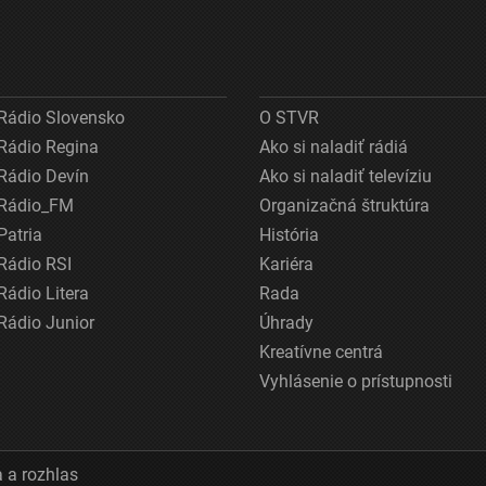
Rádio Slovensko
O STVR
Rádio Regina
Ako si naladiť rádiá
Rádio Devín
Ako si naladiť televíziu
Rádio_FM
Organizačná štruktúra
Patria
História
Rádio RSI
Kariéra
Rádio Litera
Rada
Rádio Junior
Úhrady
Kreatívne centrá
Vyhlásenie o prístupnosti
 a rozhlas