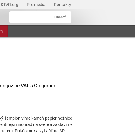
STVR.org
Pre médiá
Kontakty
Hľadať
am
 magazíne VAT s Gregorom
nový šampión v hre kameň papier nožnice
gentnejší vinohrad na svete a zastavíme
ý systém. Pokúsime sa vytlačiť na 3D