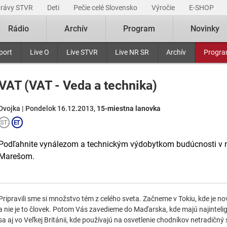
právy STVR
Deti
Pečie celé Slovensko
Výročie
E-SHOP
Rádio
Archív
Program
Novinky
port
Live O
Live STVR
Live NR SR
Archív
Progr
VAT (VAT - Veda a technika)
Dvojka | Pondelok 16.12.2013,
15-miestna lanovka
Podľahnite vynálezom a technickým výdobytkom budúcnosti v
Marešom.
Pripravili sme si množstvo tém z celého sveta. Začneme v Tokiu, kde je 
a nie je to človek. Potom Vás zavedieme do Maďarska, kde majú najinteli
sa aj vo Veľkej Británii, kde používajú na osvetlenie chodníkov netradičn