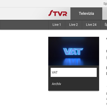
S
Televízia
Live 1
Live 2
Live 24
Š
VAT
Archív