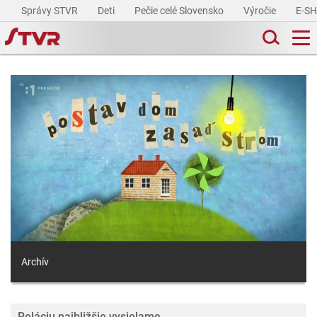
Správy STVR
Deti
Pečie celé Slovensko
Výročie
E-S
Archív
Reláciu najbližšie vysielame