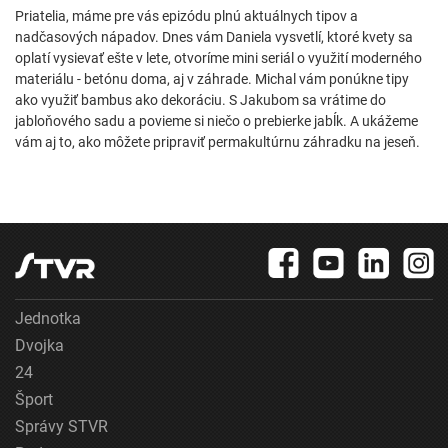
Priatelia, máme pre vás epizódu plnú aktuálnych tipov a
nadčasových nápadov. Dnes vám Daniela vysvetlí, ktoré kvety sa
oplatí vysievať ešte v lete, otvoríme mini seriál o využití moderného
materiálu - betónu doma, aj v záhrade. Michal vám ponúkne tipy
ako využiť bambus ako dekoráciu. S Jakubom sa vrátime do
jabloňového sadu a povieme si niečo o prebierke jabĺk. A ukážeme
vám aj to, ako môžete pripraviť permakultúrnu záhradku na jeseň.
Jednotka
Dvojka
24
Šport
Správy STVR