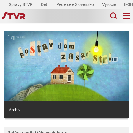
Správy STVR
Deti
Pečie celé Slovensko
Výročie
E-S
Archív
Reláciu najbližšie vysielame