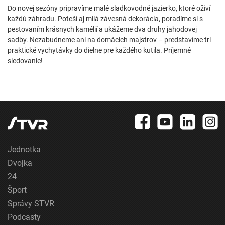
Do novej sezóny pripravíme malé sladkovodné jazierko, ktoré oživí
každú záhradu. Poteší aj milá závesná dekorácia, poradíme si s
pestovaním krásnych kamélií a ukážeme dva druhy jahodovej
sadby. Nezabudneme ani na domácich majstrov – predstavíme tri
praktické vychytávky do dielne pre každého kutila. Príjemné
sledovanie!
Jednotka
Dvojka
24
Šport
Správy STVR
Podcasty