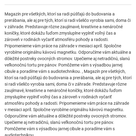
Magazín pre všetkých, ktorí sa radi púšťajú do budovania a
prerábania, ale aj pre tých, ktorí si radi všeličo vyrobia sami, doma či
v záhrade. Predstavuje rôzne zaujímavé, kreatívne a nenáročné
koníčky, ktoré dokážu ľuďom zmysluplne vyplniť voľný čas a
zároveň v rodinách vyčariť atmosféru pohody a radosti.
Pripomenieme vám práce na záhrade v mesiaci apríl. Spoločne
vyrobíme originálnu kávovú magnetku. Odporučíme vám aktuálne a
dôležité postreky ovocných stromov. Upečieme aj netradičnú, slanú
veľkonočnú tortu pre pánov. Pomôžeme vám s výsadbou jarnej
cibule a poradíme vám s audiotechnikou. , Magazín pre všetkých,
ktorí sa radi púšťajú do budovania a prerábania, ale aj pre tých, ktorí
si radi všeličo vyrobia sami, doma či v záhrade. Predstavuje rôzne
zaujímavé, kreatívne a nenáročné koníčky, ktoré dokážu ľuďom
zmysluplne vyplniť voľný čas a zároveň v rodinách vyčariť
atmosféru pohody a radosti. Pripomenieme vám práce na záhrade
v mesiaci apríl. Spoločne vyrobíme originálnu kávovú magnetku.
Odporučíme vám aktuálne a dôležité postreky ovocných stromov.
Upečieme aj netradičnú, slanú veľkonočnú tortu pre pánov.
Pomôžeme vám s výsadbou jarnej cibule a poradíme vám s
audiotechnikou.