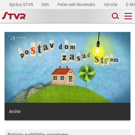
Správy STVR
Deti
Pečie celé Slovensko
Výročie
E-S
Archív
Reláciu najbližšie vysielame