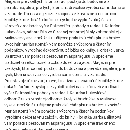
Magazín pre všetkých, ktorí sa radi púšťajú do budovania a
prerábania, ale aj pre tých, ktorí si radi všeličo vyrobia sami, doma či
v záhrade. Predstavuje rôzne zaujímavé, kreatívne a nenáročné
koníčky, ktoré dokážu ľuďom zmysluplne vyplniť voľný čas a
zároveň v rodinách vyčariť atmosféru pohody a radosti. Katarína
Lukovičová, odborníčka zo Strednej odbornej školy záhradníckej v
Malinove vyseje jarný šalát. Ušijeme praktickú chňapku na hrniec.
Ovocinár Marián Komžík vám pomôže s výberom a čistením
podpníkov. Vyrobíme dekoratívnu záložku do knihy. Floristka Jarka
Bálintová vám poradí s pestovaním asparágusu. A upečieme
tradičného veľkonočného čokoládového zajaca. , Magazín pre
všetkých, ktorí sa radi púšťajú do budovania a prerábania, ale aj pre
tých, ktorí si radi všeličo vyrobia sami, doma či v záhrade.
Predstavuje rôzne zaujímavé, kreatívne a nenáročné koníčky, ktoré
dokážu ľuďom zmysluplne vyplniť voľný čas a zároveň v rodinách
vyčariť atmosféru pohody a radosti. Katarína Lukovičová,
odborníčka zo Strednej odbornej školy záhradníckej v Malinove
vyseje jarný šalát. Ušijeme praktickú chňapku na hrniec. Ovocinár
Marián Komžík vám pomôže s výberom a čistením podpníkov.
Vyrobíme dekoratívnu záložku do knihy. Floristka Jarka Bálintová
vám poradí s pestovaním asparágusu. A upečieme tradičného
veľkonočného čokoládového zajaca.