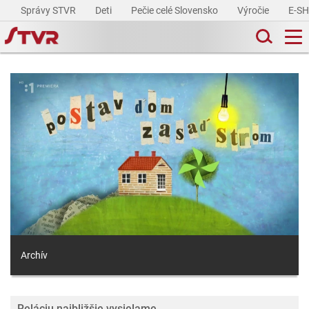
Správy STVR
Deti
Pečie celé Slovensko
Výročie
E-S
Archív
Reláciu najbližšie vysielame