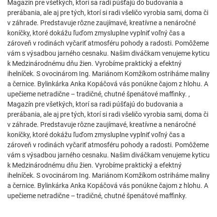
Magazín pre všetkých, ktorí sa radi púšťajú do budovania a
prerábania, ale aj pre tých, ktorí si radi všeličo vyrobia sami, doma či
v záhrade. Predstavuje rôzne zaujímavé, kreatívne a nenáročné
koníčky, ktoré dokážu ľuďom zmysluplne vyplniť voľný čas a
zároveň v rodinách vyčariť atmosféru pohody a radosti. Pomôžeme
vám s výsadbou jarného cesnaku. Našim diváčkam venujeme kyticu
k Medzinárodnému dňu žien. Vyrobíme praktický a efektný
ihelníček. S ovocinárom Ing. Mariánom Komžíkom ostriháme maliny
a černice. Bylinkárka Anka Kopáčová vás ponúkne čajom z hlohu. A
upečieme netradične – tradičné, chutné špenátové maffinky. ,
Magazín pre všetkých, ktorí sa radi púšťajú do budovania a
prerábania, ale aj pre tých, ktorí si radi všeličo vyrobia sami, doma či
v záhrade. Predstavuje rôzne zaujímavé, kreatívne a nenáročné
koníčky, ktoré dokážu ľuďom zmysluplne vyplniť voľný čas a
zároveň v rodinách vyčariť atmosféru pohody a radosti. Pomôžeme
vám s výsadbou jarného cesnaku. Našim diváčkam venujeme kyticu
k Medzinárodnému dňu žien. Vyrobíme praktický a efektný
ihelníček. S ovocinárom Ing. Mariánom Komžíkom ostriháme maliny
a černice. Bylinkárka Anka Kopáčová vás ponúkne čajom z hlohu. A
upečieme netradične – tradičné, chutné špenátové maffinky.