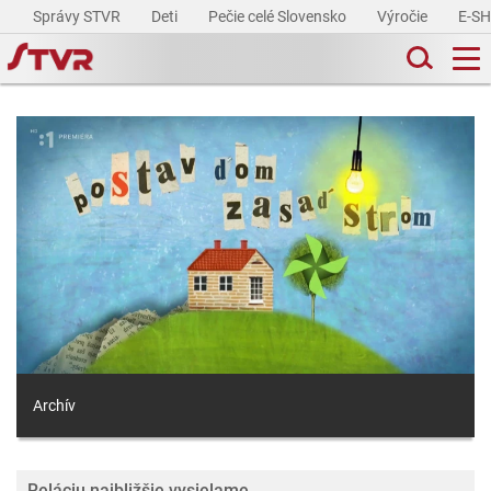
Správy STVR
Deti
Pečie celé Slovensko
Výročie
E-S
Archív
Reláciu najbližšie vysielame