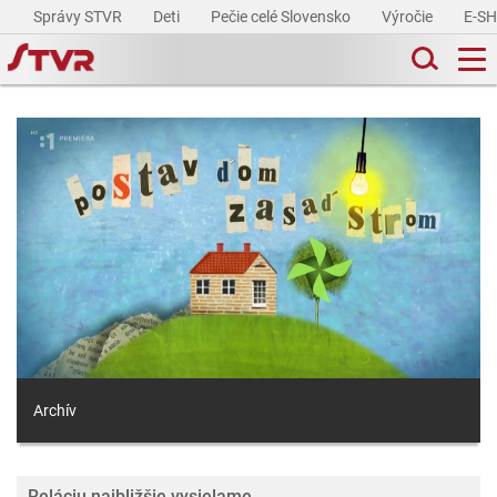
Správy STVR
Deti
Pečie celé Slovensko
Výročie
E-S
Archív
Reláciu najbližšie vysielame