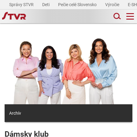
Správy STVR
Deti
Pečie celé Slovensko
Výročie
E-S
Archív
Dámsky klub