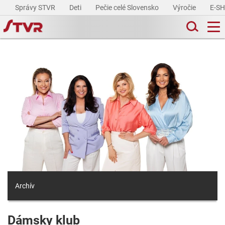
Správy STVR
Deti
Pečie celé Slovensko
Výročie
E-S
Archív
Dámsky klub