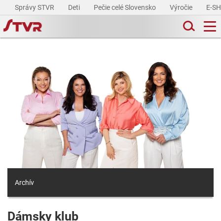
Správy STVR
Deti
Pečie celé Slovensko
Výročie
E-S
Archív
Dámsky klub