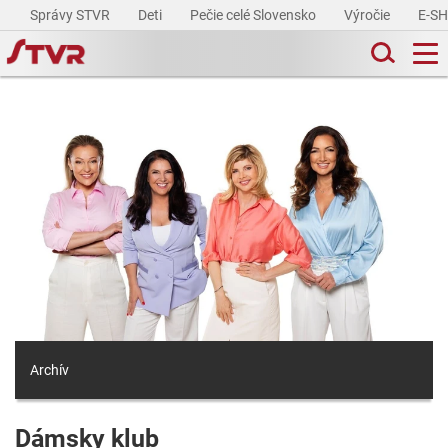
Správy STVR
Deti
Pečie celé Slovensko
Výročie
E-S
Archív
Dámsky klub