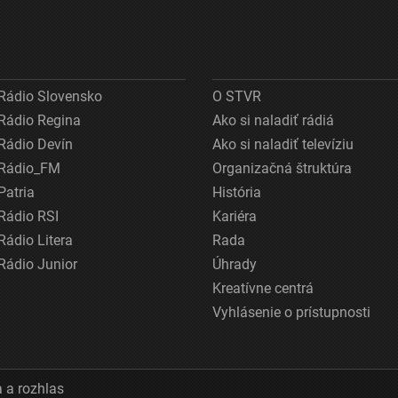
Rádio Slovensko
O STVR
Rádio Regina
Ako si naladiť rádiá
Rádio Devín
Ako si naladiť televíziu
Rádio_FM
Organizačná štruktúra
Patria
História
Rádio RSI
Kariéra
Rádio Litera
Rada
Rádio Junior
Úhrady
Kreatívne centrá
Vyhlásenie o prístupnosti
 a rozhlas