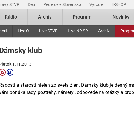
právy STVR
Deti
Pečie celé Slovensko
Výročie
E-SHOP
Rádio
Archív
Program
Novinky
port
Live O
Live STVR
Live NR SR
Archív
Progr
Dámsky klub
Piatok 1.11.2013
Radosti a starosti nielen zo sveta žien. Dámsky klub je denný m
vám ponúka rady, postrehy, námety , odpovede na otázky a probl