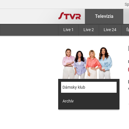
S
Televízia
Live 1
Live 2
Live 24
Š
Dámsky klub
Archív