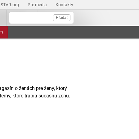
STVR.org
Pre médiá
Kontakty
Hľadať
am
agazín o ženách pre ženy, ktorý
émy, ktoré trápia súčasnú ženu.