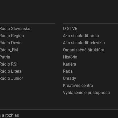
Rádio Slovensko
O STVR
Rádio Regina
Ako si naladiť rádiá
Rádio Devín
Ako si naladiť televíziu
Rádio_FM
Organizačná štruktúra
Patria
História
Rádio RSI
Kariéra
Rádio Litera
Rada
Rádio Junior
Úhrady
Kreatívne centrá
Vyhlásenie o prístupnosti
 a rozhlas