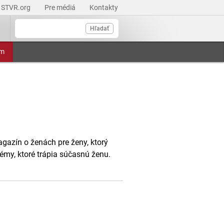
STVR.org
Pre médiá
Kontakty
Hľadať
am
agazín o ženách pre ženy, ktorý
émy, ktoré trápia súčasnú ženu.