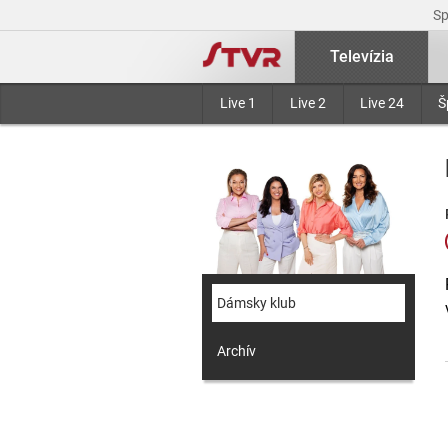
S
Televízia
Live 1
Live 2
Live 24
Š
Dámsky klub
Archív