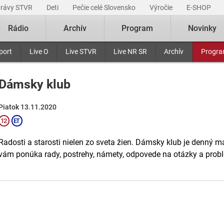
právy STVR
Deti
Pečie celé Slovensko
Výročie
E-SHOP
Rádio
Archív
Program
Novinky
port
Live O
Live STVR
Live NR SR
Archív
Progr
Dámsky klub
Piatok 13.11.2020
Radosti a starosti nielen zo sveta žien. Dámsky klub je denný m
vám ponúka rady, postrehy, námety, odpovede na otázky a probl