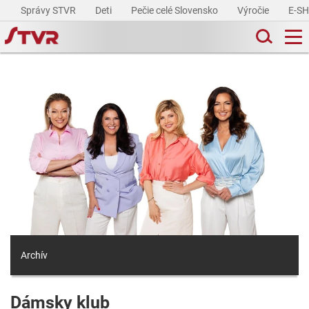
Správy STVR
Deti
Pečie celé Slovensko
Výročie
E-S
Archív
Dámsky klub