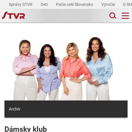
Správy STVR
Deti
Pečie celé Slovensko
Výročie
E-S
Archív
Dámsky klub