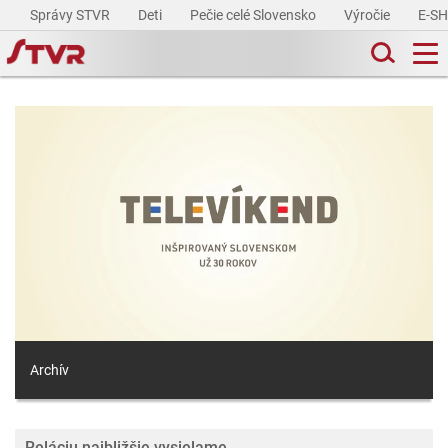
Správy STVR
Deti
Pečie celé Slovensko
Výročie
E-S
Archív
Reláciu najbližšie vysielame