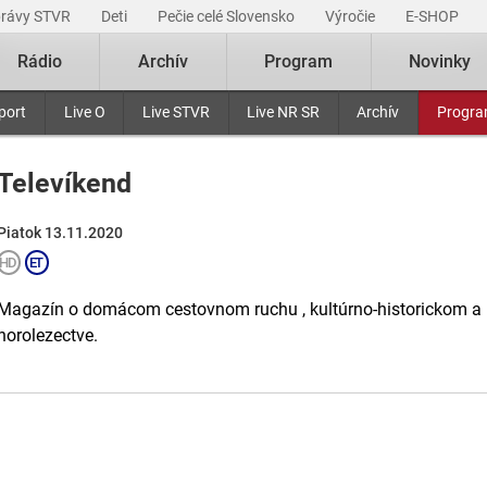
právy STVR
Deti
Pečie celé Slovensko
Výročie
E-SHOP
Rádio
Archív
Program
Novinky
port
Live O
Live STVR
Live NR SR
Archív
Progr
Televíkend
Piatok 13.11.2020
Magazín o domácom cestovnom ruchu , kultúrno-historickom a pr
horolezectve.