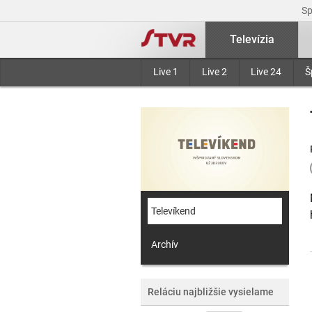
S
Televízia
Live 1
Live 2
Live 24
Š
Televíkend
Archív
Reláciu najbližšie vysielame