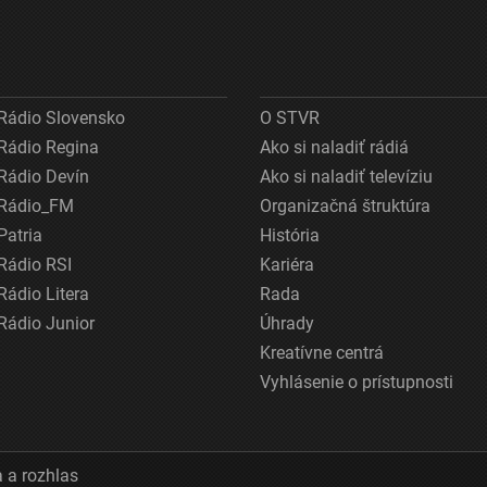
Rádio Slovensko
O STVR
Rádio Regina
Ako si naladiť rádiá
Rádio Devín
Ako si naladiť televíziu
Rádio_FM
Organizačná štruktúra
Patria
História
Rádio RSI
Kariéra
Rádio Litera
Rada
Rádio Junior
Úhrady
Kreatívne centrá
Vyhlásenie o prístupnosti
 a rozhlas