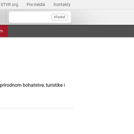
STVR.org
Pre médiá
Kontakty
Hľadať
am
írodnom bohatstve, turistike i