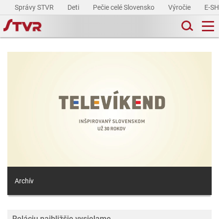
Správy STVR
Deti
Pečie celé Slovensko
Výročie
E-S
Archív
Reláciu najbližšie vysielame