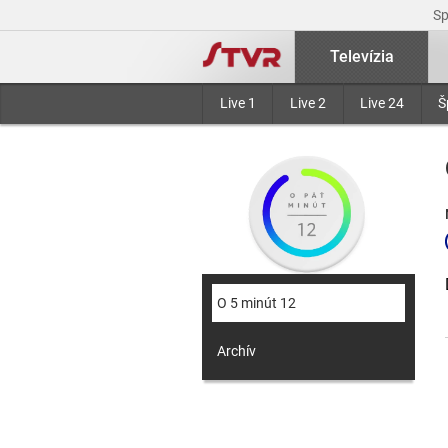
S
Televízia
Live 1
Live 2
Live 24
Š
O 5 minút 12
Archív