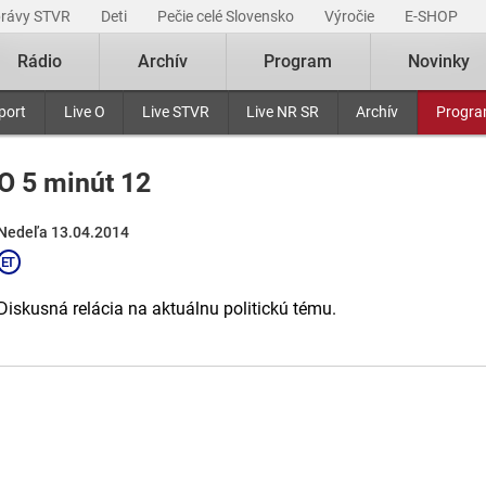
právy STVR
Deti
Pečie celé Slovensko
Výročie
E-SHOP
Rádio
Archív
Program
Novinky
port
Live O
Live STVR
Live NR SR
Archív
Progr
O 5 minút 12
Nedeľa 13.04.2014
Diskusná relácia na aktuálnu politickú tému.