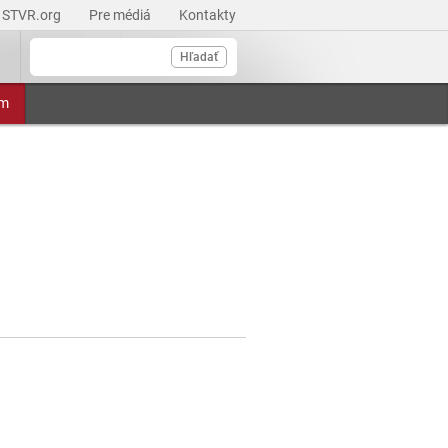
STVR.org
Pre médiá
Kontakty
Hľadať
am