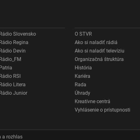
Rádio Slovensko
O STVR
Rádio Regina
Ako si naladiť rádiá
Rádio Devín
Ako si naladiť televíziu
Rádio_FM
Organizačná štruktúra
Patria
História
Rádio RSI
Kariéra
Rádio Litera
Rada
Rádio Junior
Úhrady
Kreatívne centrá
Vyhlásenie o prístupnosti
 a rozhlas