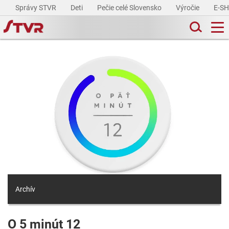
Správy STVR
Deti
Pečie celé Slovensko
Výročie
E-S
Archív
O 5 minút 12