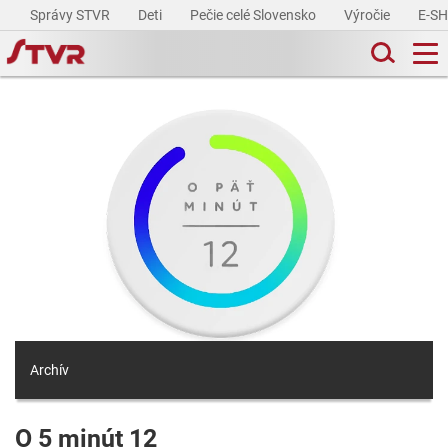
Správy STVR
Deti
Pečie celé Slovensko
Výročie
E-S
Archív
O 5 minút 12