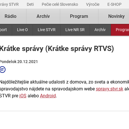
právy STVR
Deti
Pečie celé Slovensko
Výročie
E-SHOP
Rádio
Archív
Program
Novinky
port
Live O
Live STVR
Live NR SR
Archív
Progr
Krátke správy (Krátke správy RTVS)
Pondelok 20.12.2021
Najdôležitejšie aktuálne udalosti z domova, zo sveta a ekonomiky
spravodajstvo nájdete na spravodajskom webe
spravy.stvr.sk
al
STVR pre
iOS
alebo
Android
.