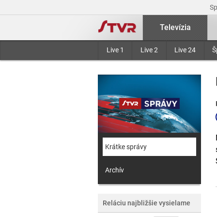
S
Televízia
Live 1
Live 2
Live 24
Š
Krátke správy
Archív
Reláciu najbližšie vysielame