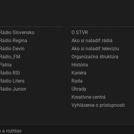
Rádio Slovensko
O STVR
Rádio Regina
Ako si naladiť rádiá
Rádio Devín
Ako si naladiť televíziu
Rádio_FM
Organizačná štruktúra
Patria
História
Rádio RSI
Kariéra
Rádio Litera
Rada
Rádio Junior
Úhrady
Kreatívne centrá
Vyhlásenie o prístupnosti
 a rozhlas