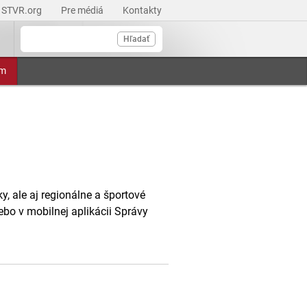
STVR.org
Pre médiá
Kontakty
Hľadať
am
, ale aj regionálne a športové
ebo v mobilnej aplikácii Správy