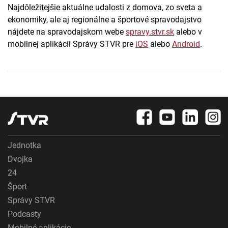
Najdôležitejšie aktuálne udalosti z domova, zo sveta a
ekonomiky, ale aj regionálne a športové spravodajstvo
nájdete na spravodajskom webe
spravy.stvr.sk
alebo v
mobilnej aplikácii Správy STVR pre
iOS
alebo
Android
.
Jednotka
Dvojka
24
Šport
Správy STVR
Podcasty
Mobilné aplikácie