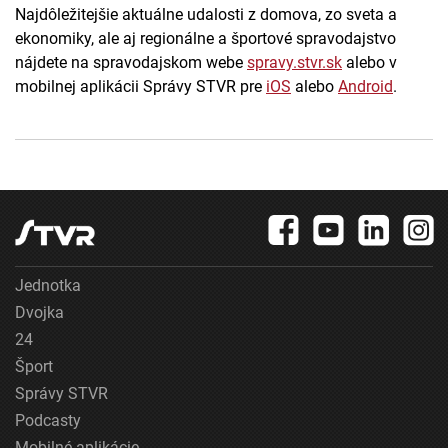
Najdôležitejšie aktuálne udalosti z domova, zo sveta a
ekonomiky, ale aj regionálne a športové spravodajstvo
nájdete na spravodajskom webe
spravy.stvr.sk
alebo v
mobilnej aplikácii Správy STVR pre
iOS
alebo
Android
.
Jednotka
Dvojka
24
Šport
Správy STVR
Podcasty
Mobilné aplikácie