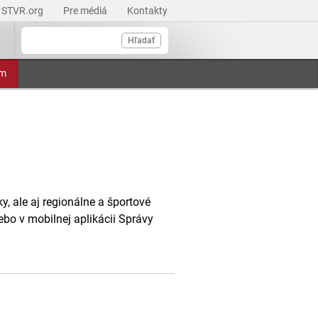
STVR.org
Pre médiá
Kontakty
Hľadať
am
, ale aj regionálne a športové
ebo v mobilnej aplikácii Správy