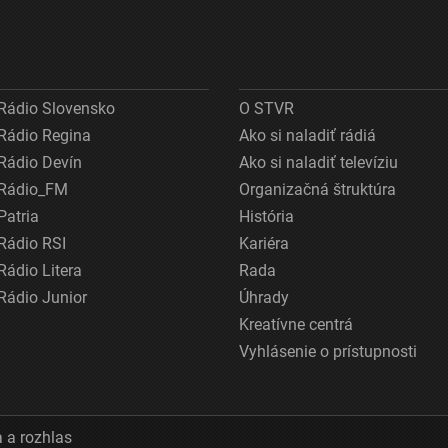
Rádio Slovensko
O STVR
Rádio Regina
Ako si naladiť rádiá
Rádio Devín
Ako si naladiť televíziu
Rádio_FM
Organizačná štruktúra
Patria
História
Rádio RSI
Kariéra
Rádio Litera
Rada
Rádio Junior
Úhrady
Kreatívne centrá
Vyhlásenie o prístupnosti
 a rozhlas