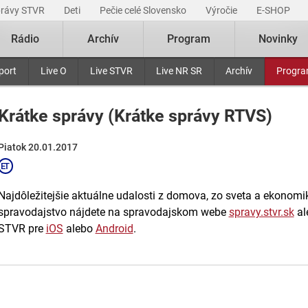
právy STVR
Deti
Pečie celé Slovensko
Výročie
E-SHOP
Rádio
Archív
Program
Novinky
port
Live O
Live STVR
Live NR SR
Archív
Progr
Krátke správy (Krátke správy RTVS)
Piatok 20.01.2017
Najdôležitejšie aktuálne udalosti z domova, zo sveta a ekonomiky
spravodajstvo nájdete na spravodajskom webe
spravy.stvr.sk
al
STVR pre
iOS
alebo
Android
.