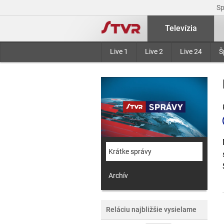
S
Televízia
Live 1
Live 2
Live 24
Š
Krátke správy
Archív
Reláciu najbližšie vysielame