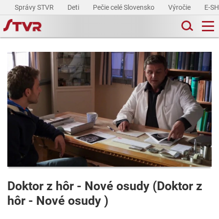
Správy STVR
Deti
Pečie celé Slovensko
Výročie
E-S
Doktor z hôr - Nové osudy (Doktor z
hôr - Nové osudy )