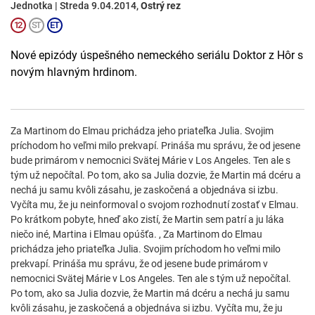
Jednotka | Streda 9.04.2014,
Ostrý rez
Nové epizódy úspešného nemeckého seriálu Doktor z Hôr s
novým hlavným hrdinom.
Za Martinom do Elmau prichádza jeho priateľka Julia. Svojim
príchodom ho veľmi milo prekvapí. Prináša mu správu, že od jesene
bude primárom v nemocnici Svätej Márie v Los Angeles. Ten ale s
tým už nepočítal. Po tom, ako sa Julia dozvie, že Martin má dcéru a
nechá ju samu kvôli zásahu, je zaskočená a objednáva si izbu.
Vyčíta mu, že ju neinformoval o svojom rozhodnutí zostať v Elmau.
Po krátkom pobyte, hneď ako zistí, že Martin sem patrí a ju láka
niečo iné, Martina i Elmau opúšťa. , Za Martinom do Elmau
prichádza jeho priateľka Julia. Svojim príchodom ho veľmi milo
prekvapí. Prináša mu správu, že od jesene bude primárom v
nemocnici Svätej Márie v Los Angeles. Ten ale s tým už nepočítal.
Po tom, ako sa Julia dozvie, že Martin má dcéru a nechá ju samu
kvôli zásahu, je zaskočená a objednáva si izbu. Vyčíta mu, že ju