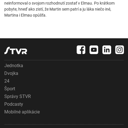
neinformoval o svojom rozhodnutí zostať v Elmau. Po krátkom
pobyte, hneď ako zistí, že Martin sem patrí a ju láka niečo iné,
Martina i Elmau opúšťa.
Jednotka
Dvojka
24
Šport
Správy STVR
Podcasty
Mobilné aplikácie