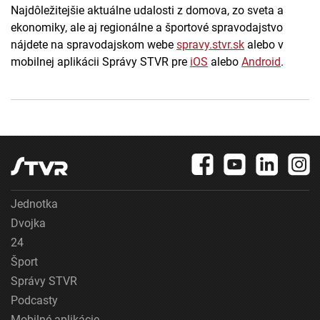
Najdôležitejšie aktuálne udalosti z domova, zo sveta a
ekonomiky, ale aj regionálne a športové spravodajstvo
nájdete na spravodajskom webe
spravy.stvr.sk
alebo v
mobilnej aplikácii Správy STVR pre
iOS
alebo
Android
.
Jednotka
Dvojka
24
Šport
Správy STVR
Podcasty
Mobilné aplikácie