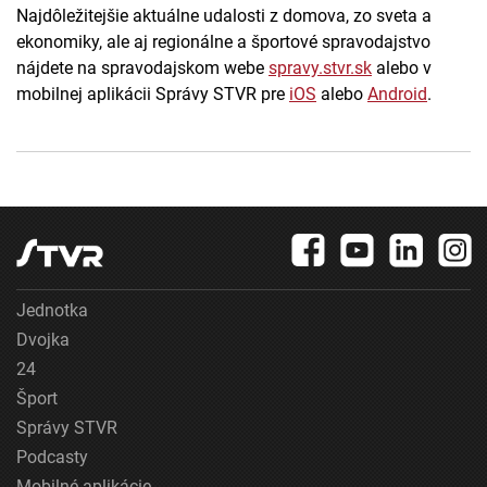
Najdôležitejšie aktuálne udalosti z domova, zo sveta a
ekonomiky, ale aj regionálne a športové spravodajstvo
nájdete na spravodajskom webe
spravy.stvr.sk
alebo v
mobilnej aplikácii Správy STVR pre
iOS
alebo
Android
.
Jednotka
Dvojka
24
Šport
Správy STVR
Podcasty
Mobilné aplikácie