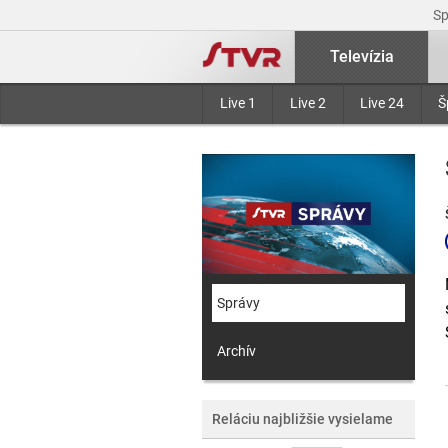
S
Televízia
Live 1
Live 2
Live 24
Š
Správy
Archív
Reláciu najbližšie vysielame