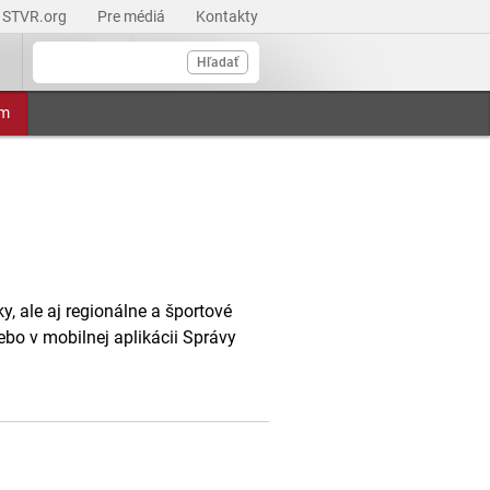
STVR.org
Pre médiá
Kontakty
Hľadať
am
, ale aj regionálne a športové
ebo v mobilnej aplikácii Správy