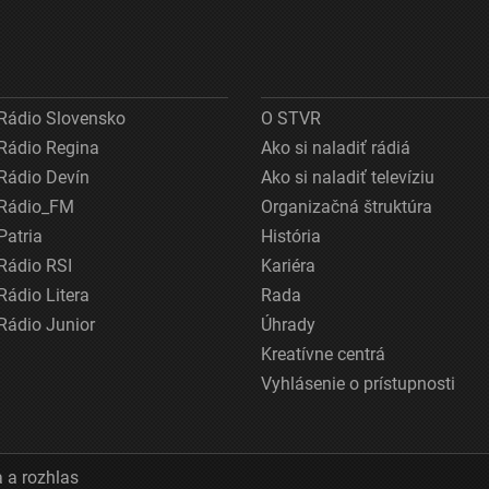
Rádio Slovensko
O STVR
Rádio Regina
Ako si naladiť rádiá
Rádio Devín
Ako si naladiť televíziu
Rádio_FM
Organizačná štruktúra
Patria
História
Rádio RSI
Kariéra
Rádio Litera
Rada
Rádio Junior
Úhrady
Kreatívne centrá
Vyhlásenie o prístupnosti
 a rozhlas