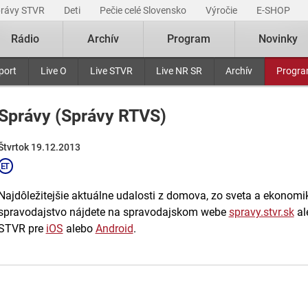
právy STVR
Deti
Pečie celé Slovensko
Výročie
E-SHOP
Rádio
Archív
Program
Novinky
port
Live O
Live STVR
Live NR SR
Archív
Progr
Správy (Správy RTVS)
Štvrtok 19.12.2013
Najdôležitejšie aktuálne udalosti z domova, zo sveta a ekonomiky
spravodajstvo nájdete na spravodajskom webe
spravy.stvr.sk
al
STVR pre
iOS
alebo
Android
.