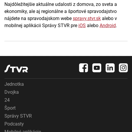
Najdôležitejšie aktuálne udalosti z domova, zo sveta a
ekonomiky, ale aj regionálne a športové spravodajstvo
nájdete na spravodajskom webe
spravy.stvr.sk
alebo v
mobilnej aplikácii Správy STVR pre
iOS
alebo
Android
.
Jednotka
Dvojka
24
Šport
Správy STVR
Podcasty
Mobilné aplikácie