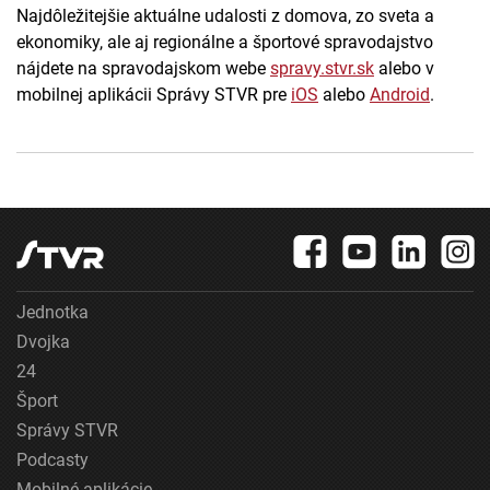
Najdôležitejšie aktuálne udalosti z domova, zo sveta a
ekonomiky, ale aj regionálne a športové spravodajstvo
nájdete na spravodajskom webe
spravy.stvr.sk
alebo v
mobilnej aplikácii Správy STVR pre
iOS
alebo
Android
.
Jednotka
Dvojka
24
Šport
Správy STVR
Podcasty
Mobilné aplikácie