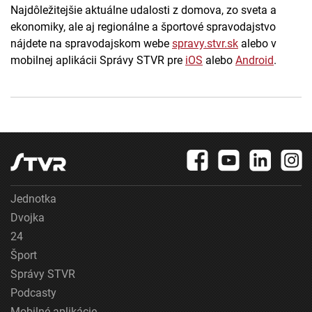
Najdôležitejšie aktuálne udalosti z domova, zo sveta a
ekonomiky, ale aj regionálne a športové spravodajstvo
nájdete na spravodajskom webe
spravy.stvr.sk
alebo v
mobilnej aplikácii Správy STVR pre
iOS
alebo
Android
.
Jednotka
Dvojka
24
Šport
Správy STVR
Podcasty
Mobilné aplikácie