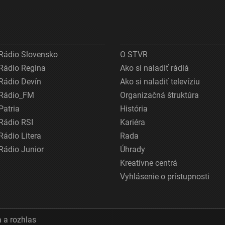
Rádio Slovensko
O STVR
Rádio Regina
Ako si naladiť rádiá
Rádio Devín
Ako si naladiť televíziu
Rádio_FM
Organizačná štruktúra
Patria
História
Rádio RSI
Kariéra
Rádio Litera
Rada
Rádio Junior
Úhrady
Kreatívne centrá
Vyhlásenie o prístupnosti
 a rozhlas