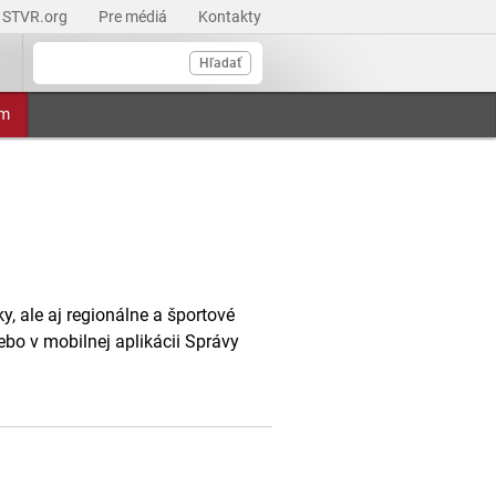
STVR.org
Pre médiá
Kontakty
Hľadať
am
, ale aj regionálne a športové
ebo v mobilnej aplikácii Správy