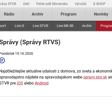
právy STVR
Deti
Pečie celé Slovensko
Výročie
E-SHOP
Rádio
Archív
Program
Novinky
port
Live O
Live STVR
Live NR SR
Archív
Progr
Správy (Správy RTVS)
Pondelok 19.10.2020
Najdôležitejšie aktuálne udalosti z domova, zo sveta a ekonomiky
spravodajstvo nájdete na spravodajskom webe
spravy.stvr.sk
al
STVR pre
iOS
alebo
Android
.