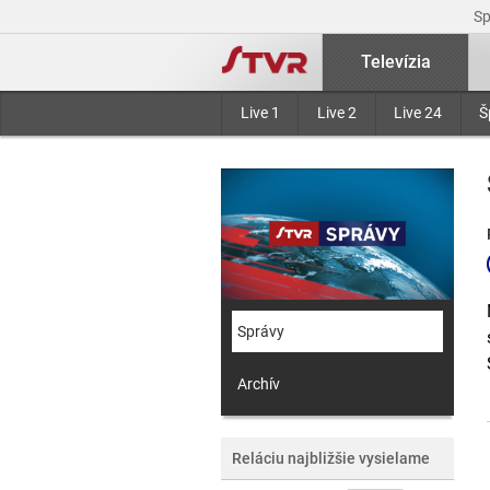
S
Televízia
Live 1
Live 2
Live 24
Š
Správy
Archív
Reláciu najbližšie vysielame