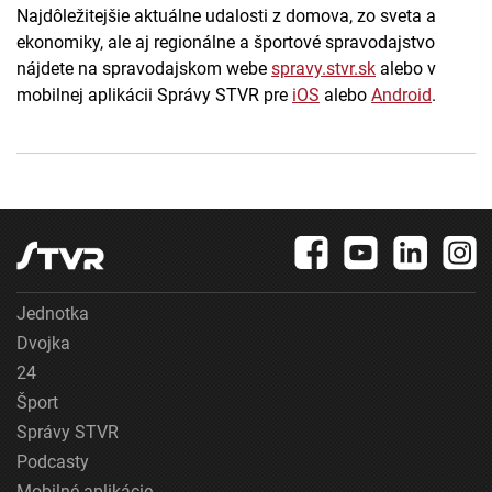
Najdôležitejšie aktuálne udalosti z domova, zo sveta a
ekonomiky, ale aj regionálne a športové spravodajstvo
nájdete na spravodajskom webe
spravy.stvr.sk
alebo v
mobilnej aplikácii Správy STVR pre
iOS
alebo
Android
.
Jednotka
Dvojka
24
Šport
Správy STVR
Podcasty
Mobilné aplikácie