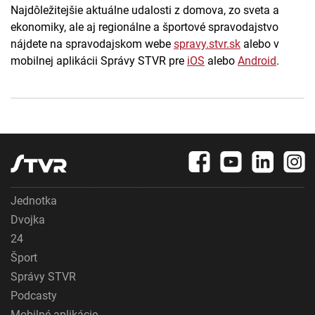
Najdôležitejšie aktuálne udalosti z domova, zo sveta a
ekonomiky, ale aj regionálne a športové spravodajstvo
nájdete na spravodajskom webe
spravy.stvr.sk
alebo v
mobilnej aplikácii Správy STVR pre
iOS
alebo
Android
.
Jednotka
Dvojka
24
Šport
Správy STVR
Podcasty
Mobilné aplikácie