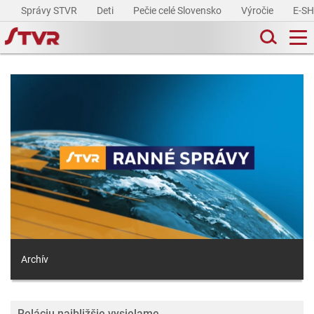
Správy STVR
Deti
Pečie celé Slovensko
Výročie
E-S
Archív
Reláciu najbližšie vysielame