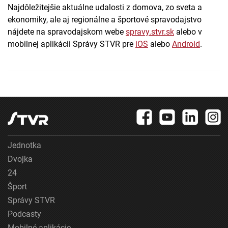
Najdôležitejšie aktuálne udalosti z domova, zo sveta a
ekonomiky, ale aj regionálne a športové spravodajstvo
nájdete na spravodajskom webe
spravy.stvr.sk
alebo v
mobilnej aplikácii Správy STVR pre
iOS
alebo
Android
.
Jednotka
Dvojka
24
Šport
Správy STVR
Podcasty
Mobilné aplikácie