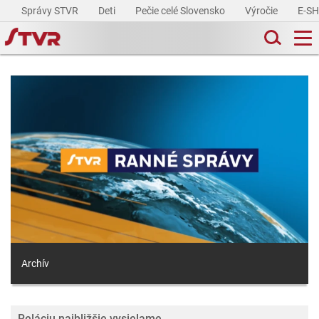
Správy STVR
Deti
Pečie celé Slovensko
Výročie
E-S
Archív
Reláciu najbližšie vysielame