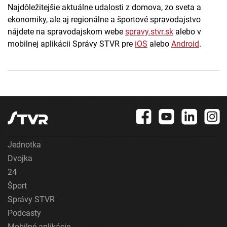
Najdôležitejšie aktuálne udalosti z domova, zo sveta a
ekonomiky, ale aj regionálne a športové spravodajstvo
nájdete na spravodajskom webe
spravy.stvr.sk
alebo v
mobilnej aplikácii Správy STVR pre
iOS
alebo
Android
.
Jednotka
Dvojka
24
Šport
Správy STVR
Podcasty
Mobilné aplikácie