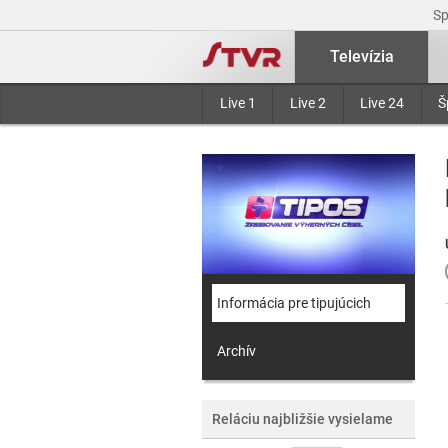
S
Televízia
Live 1
Live 2
Live 24
Š
Informácia pre tipujúcich
Archív
Reláciu najbližšie vysielame