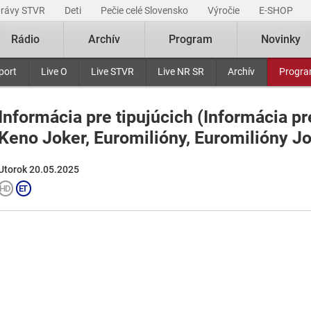
právy STVR
Deti
Pečie celé Slovensko
Výročie
E-SHOP
Rádio
Archív
Program
Novinky
port
Live O
Live STVR
Live NR SR
Archív
Progr
Informácia pre tipujúcich (Informácia pr
Keno Joker, Euromilióny, Euromilióny Jo
Utorok 20.05.2025