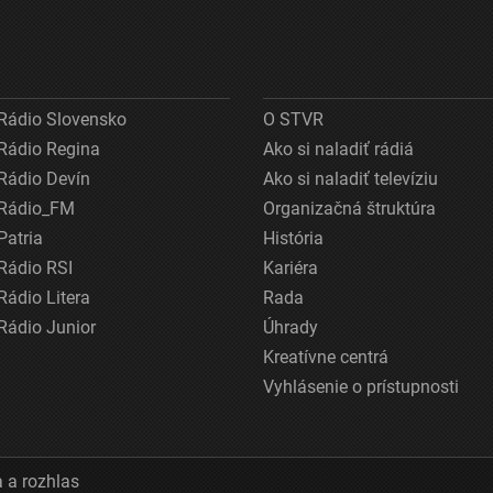
Rádio Slovensko
O STVR
Rádio Regina
Ako si naladiť rádiá
Rádio Devín
Ako si naladiť televíziu
Rádio_FM
Organizačná štruktúra
Patria
História
Rádio RSI
Kariéra
Rádio Litera
Rada
Rádio Junior
Úhrady
Kreatívne centrá
Vyhlásenie o prístupnosti
 a rozhlas