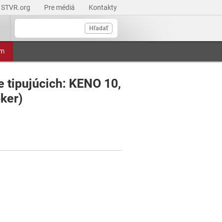
STVR.org
Pre médiá
Kontakty
Hľadať
am
e tipujúcich: KENO 10,
ker)