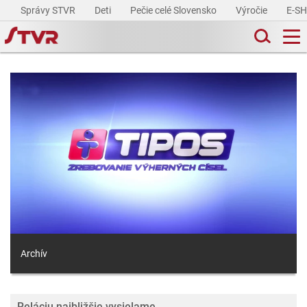
Správy STVR
Deti
Pečie celé Slovensko
Výročie
E-S
Archív
Reláciu najbližšie vysielame