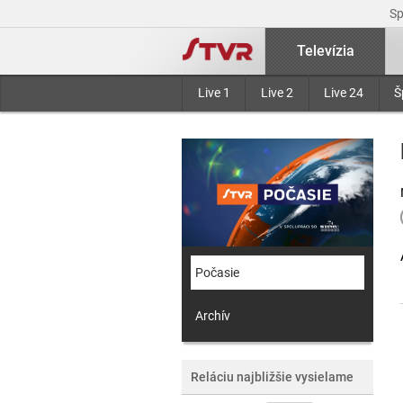
S
Televízia
Live 1
Live 2
Live 24
Š
Počasie
Archív
Reláciu najbližšie vysielame