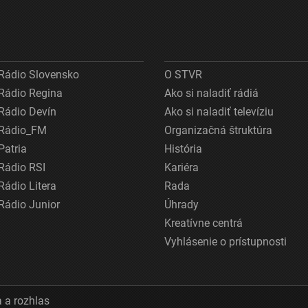
Rádio Slovensko
O STVR
Rádio Regina
Ako si naladiť rádiá
Rádio Devín
Ako si naladiť televíziu
Rádio_FM
Organizačná štruktúra
Patria
História
Rádio RSI
Kariéra
Rádio Litera
Rada
Rádio Junior
Úhrady
Kreatívne centrá
Vyhlásenie o prístupnosti
 a rozhlas