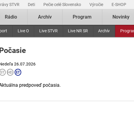
právy STVR
Deti
Pečie celé Slovensko
Výročie
E-SHOP
Rádio
Archív
Program
Novinky
port
Live O
Live STVR
Live NR SR
Archív
Progr
Počasie
Nedeľa 26.07.2026
Aktuálna predpoveď počasia.