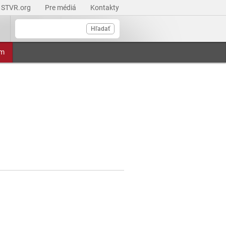
STVR.org
Pre médiá
Kontakty
Hľadať
am