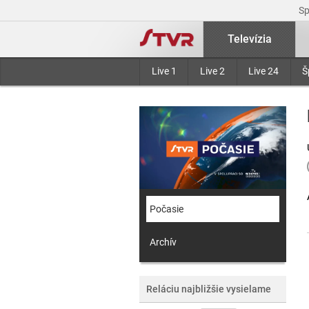
S
Televízia
Live 1
Live 2
Live 24
Š
Počasie
Archív
Reláciu najbližšie vysielame