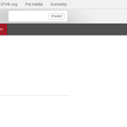
STVR.org
Pre médiá
Kontakty
Hľadať
am