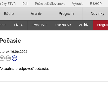
právy STVR
Deti
Pečie celé Slovensko
Výročie
E-SHOP
Rádio
Archív
Program
Novinky
port
Live O
Live STVR
Live NR SR
Archív
Progr
Počasie
Utorok 16.06.2026
Aktuálna predpoveď počasia.