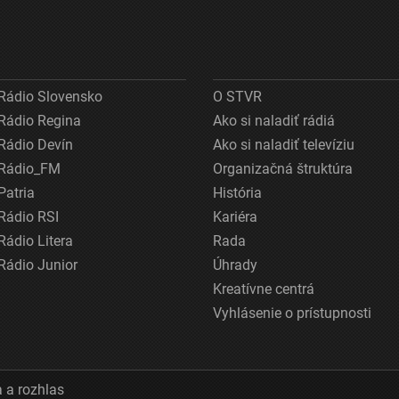
Rádio Slovensko
O STVR
Rádio Regina
Ako si naladiť rádiá
Rádio Devín
Ako si naladiť televíziu
Rádio_FM
Organizačná štruktúra
Patria
História
Rádio RSI
Kariéra
Rádio Litera
Rada
Rádio Junior
Úhrady
Kreatívne centrá
Vyhlásenie o prístupnosti
 a rozhlas