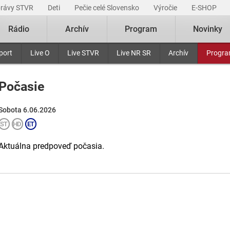
právy STVR
Deti
Pečie celé Slovensko
Výročie
E-SHOP
Rádio
Archív
Program
Novinky
port
Live O
Live STVR
Live NR SR
Archív
Progr
Počasie
Sobota 6.06.2026
Aktuálna predpoveď počasia.