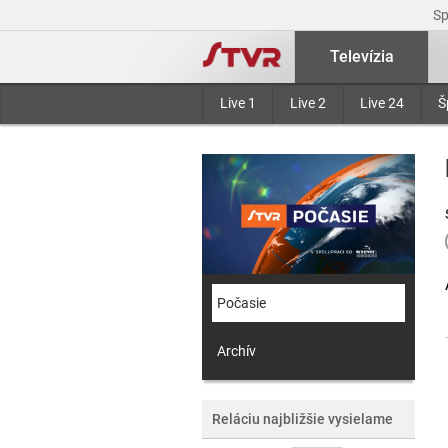
S
Televízia
Live 1
Live 2
Live 24
Š
Počasie
Archív
Reláciu najbližšie vysielame