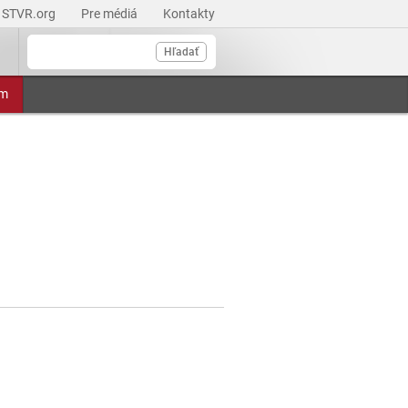
STVR.org
Pre médiá
Kontakty
Hľadať
am