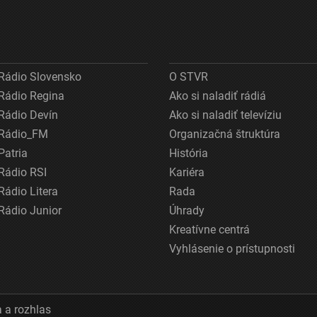
Rádio Slovensko
O STVR
Rádio Regina
Ako si naladiť rádiá
Rádio Devín
Ako si naladiť televíziu
Rádio_FM
Organizačná štruktúra
Patria
História
Rádio RSI
Kariéra
Rádio Litera
Rada
Rádio Junior
Úhrady
Kreatívne centrá
Vyhlásenie o prístupnosti
 a rozhlas